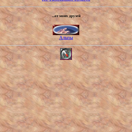
...от моих друзей
Альпы