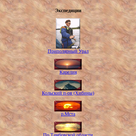
Экспедиции
Приполярный Урал
Карелия
Кольский п-ов (Хибины)
р.Мста
По Тамбовской области